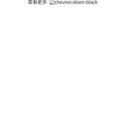
查看更多
宝龙药业在制造东方医药和保健品领域拥有30多年的市场经
验，致力于为客户提供满足客户需求的优质产品。
热门类别
茶
草本速溶咖啡
宝龙凉茶
政策
购买和付款政策