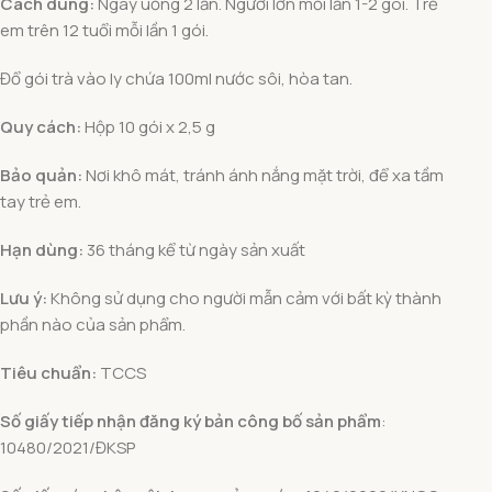
Cách dùng:
Ngày uống 2 lần. Người lớn mỗi lần 1-2 gói. Trẻ
em trên 12 tuổi mỗi lần 1 gói.
Đổ gói trà vào ly chứa 100ml nước sôi, hòa tan.
Quy cách:
Hộp 10 gói x 2,5 g
Bảo quản:
Nơi khô mát, tránh ánh nắng mặt trời, để xa tầm
tay trẻ em.
Hạn dùng:
36 tháng kể từ ngày sản xuất
Lưu ý:
Không sử dụng cho người mẫn cảm với bất kỳ thành
phần nào của sản phẩm.
Tiêu chuẩn:
TCCS
Số giấy tiếp nhận đăng ký bản công bố sản phẩm
:
10480/2021/ĐKSP