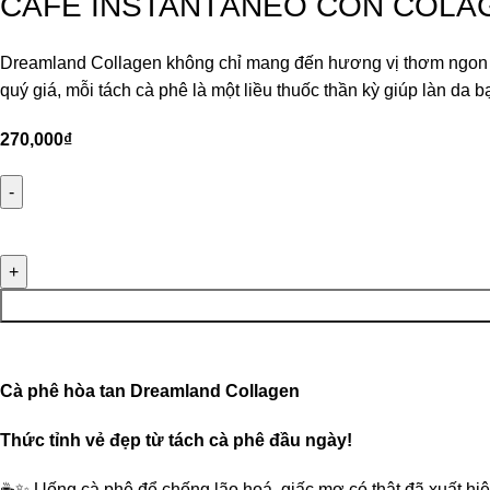
CAFÉ INSTANTÁNEO CON COL
Dreamland Collagen không chỉ mang đến hương vị thơm ngon từ
quý giá, mỗi tách cà phê là một liều thuốc thần kỳ giúp làn da b
270,000
₫
Cà phê hòa tan Dreamland
Collagen
Thức tỉnh vẻ đẹp từ tách cà phê đầu ngày!
☕✨ Uống cà phê để chống lão hoá, giấc mơ có thật đã xuất hi