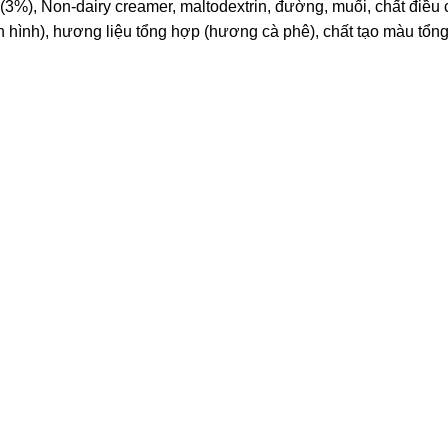
3%), Non-dairy creamer, maltodextrin, đường, muối, chất điều ch
nh hình), hương liệu tổng hợp (hương cà phê), chất tạo màu tổn