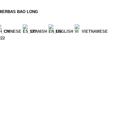
HIERBAS BAO LONG
CHINESE
SPANISH
ENGLISH
VIETNAMESE
222