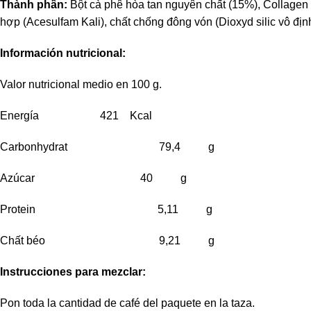
Thành phần:
Bột cà phê hòa tan nguyên chất (15%), Collagen (
hợp (Acesulfam Kali), chất chống đông vón (Dioxyd silic vô đị
Información nutricional:
Valor nutricional medio en 100 g.
Energía 421 Kcal
Carbonhydrat 79,4 g
Azúcar 40 g
Protein 5,11 g
Chất béo 9,21 g
Instrucciones para mezclar:
Pon toda la cantidad de café del paquete en la taza.