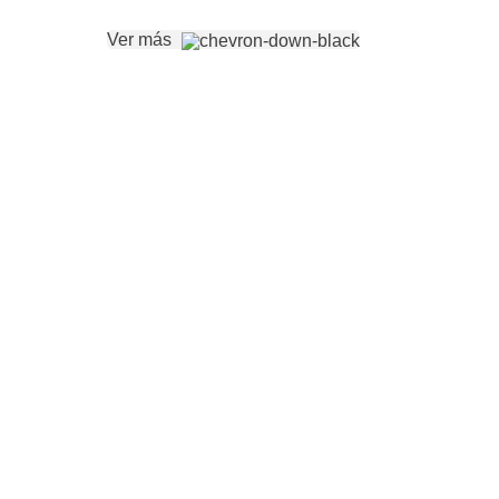
Ver más
a oriental y productos para el cuidado de la salud en el merc
esidades.