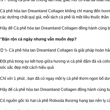
Cà phê hòa tan Dreamland Collagen không chỉ mang đến hương 
các dưỡng chất quý giá, mỗi tách cà phê là một liều thuốc thần 
Hãy để Cà phê hòa tan Dreamland Collagen đồng hành cùng bạn
“Bận rộn cả ngày nhưng vẫn muốn đẹp?
⏰✨ Cà phê hòa tan Dreamland Collagen là giải pháp hoàn hảo
Đột phá trong sự kết hợp giữa hương vị cà phê đậm đà và col
sóc sắc đẹp một cách hiệu quả
Chỉ với 1 phút , bạn đã có ngay một ly cà phê thơm ngon bổ dư
Hãy để cà phê hòa tan Dreamland Collagen đồng hành cùng bạ
Có nguồn gốc từ hạt cà phê Robusta thượng hạng tạo nên ly c