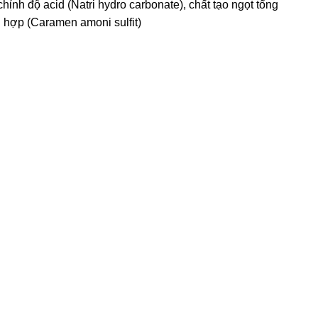
ỉnh độ acid (Natri hydro carbonate), chất tạo ngọt tổng
g hợp (Caramen amoni sulfit)