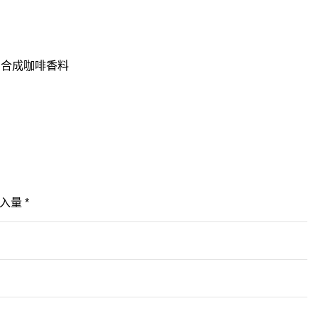
、合成咖啡香料
入量 *