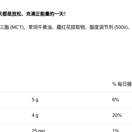
让每一天都是放松、充满正能量的一天！
(MCT)、草饲牛黄油、藏红花提取物、酸度调节剂 (500ii)
% 每日摄
5 g
6%
4 g
20%
25 mg
1%