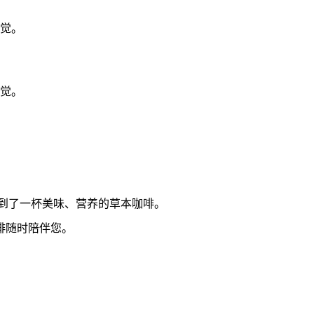
觉。
觉。
，你就得到了一杯美味、营养的草本咖啡。
溶咖啡随时陪伴您。