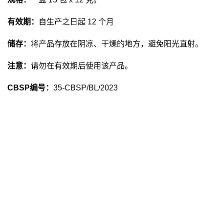
有效期：
自生产之日起 12 个月
储存：
将产品存放在阴凉、干燥的地方，避免阳光直射。
注意：
请勿在有效期后使用该产品。
CBSP编号：
35-CBSP/BL/2023
宝龙药业在制造东方医药和保健品领域拥有30多年的市场经
热门类别
茶
草本速溶咖啡