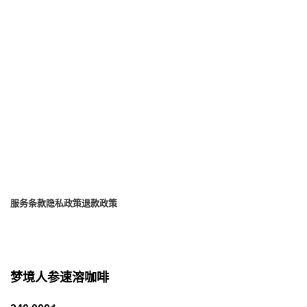
地址：胡志明市古芝市福永安街 430 号 2 号
工厂电话：028.37922991 - 028.37922993
电子邮件：lienhe@duocbaolong.vn
商业登记证号码：0301217274
客户服务热线：028.38492222
商业登记证号码：0301 279 563
Saigon24
服务条款
隐私政策
退款政策
梦境人参速溶咖啡