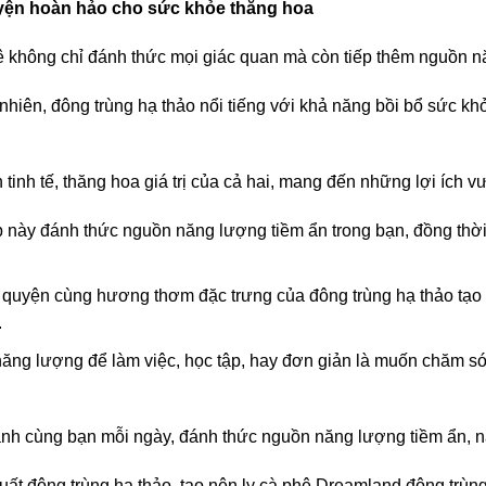
yện hoàn hảo cho sức khỏe thăng hoa
 không chỉ đánh thức mọi giác quan mà còn tiếp thêm nguồn nă
hiên, đông trùng hạ thảo nổi tiếng với khả năng bồi bổ sức kh
nh tế, thăng hoa giá trị của cả hai, mang đến những lợi ích vượ
 này đánh thức nguồn năng lượng tiềm ẩn trong bạn, đồng thời 
uyện cùng hương thơm đặc trưng của đông trùng hạ thảo tạo 
.
ăng lượng để làm việc, học tập, hay đơn giản là muốn chăm s
h cùng bạn mỗi ngày, đánh thức nguồn năng lượng tiềm ẩn, nâ
ất đông trùng hạ thảo, tạo nên ly cà phê Dreamland đông trùn