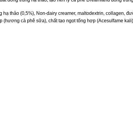
 hạ thảo (0,5%), Non-dairy creamer, maltodextrin, collagen, đườ
ợp (hương cà phê sữa), chất tạo ngọt tổng hợp (Acesulfame kali