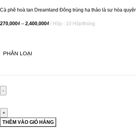
Cà phê hoà tan Dreamland Đông trùng hạ thảo là sự hòa quyện ti
270,000
₫
–
2,400,000
₫
Hộp - 10 Hộp/thùng
PHÂN LOẠI
THÊM VÀO GIỎ HÀNG