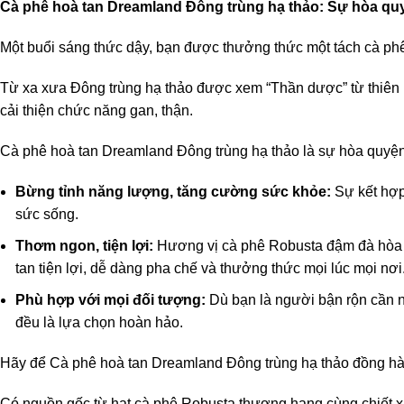
Cà phê hoà
tan Dreamland
Đông trùng hạ thảo: Sự hòa qu
Một buổi sáng thức dậy, bạn được thưởng thức một tách cà phê
Từ xa xưa Đông trùng hạ thảo được xem “Thần dược” từ thiên n
cải thiện chức năng gan, thận.
Cà phê hoà tan Dreamland Đông trùng hạ thảo là sự hòa quyện ti
Bừng tỉnh năng lượng, tăng cường sức khỏe:
Sự kết hợp
sức sống.
Thơm ngon, tiện lợi:
Hương vị cà phê Robusta đậm đà hòa q
tan tiện lợi, dễ dàng pha chế và thưởng thức mọi lúc mọi nơi
Phù hợp với mọi đối tượng:
Dù bạn là người bận rộn cần n
đều là lựa chọn hoàn hảo.
Hãy để Cà phê hoà tan Dreamland Đông trùng hạ thảo đồng hàn
Có nguồn gốc từ hạt cà phê Robusta thượng hạng cùng chiết xu