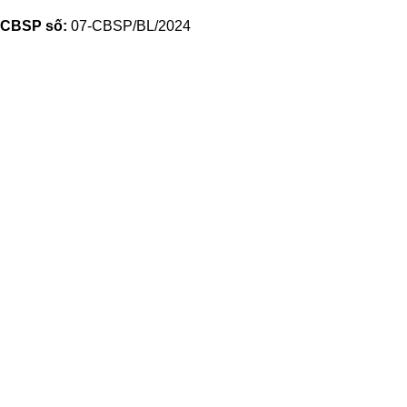
CBSP số:
07-CBSP/BL/2024
Với hơn 30 năm trong lĩnh vực sản xuất thuốc đông y và c
lượng tốt, đáp ứng nhu cầu của khách hàng.
Danh mục phổ biến
Trà
Cà phê hoà tan thảo mộc
Trà thảo mộc Bảo Long
Chính sách
Chính sách mua hàng và thanh toán