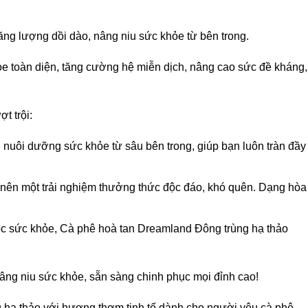
ng lượng dồi dào, nâng niu sức khỏe từ bên trong.
ỏe toàn diện, tăng cường hệ miễn dịch, nâng cao sức đề kháng,
t trội:
nuôi dưỡng sức khỏe từ sâu bên trong, giúp bạn luôn tràn đầy
nên một trải nghiệm thưởng thức độc đáo, khó quên. Dạng hòa
óc sức khỏe, Cà phê hoà tan Dreamland Đông trùng hạ thảo
ng niu sức khỏe, sẵn sàng chinh phục mọi đỉnh cao!
g hạ thảo với hương thơm tinh tế dành cho người yêu cà phê.