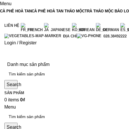
Menu
CÀ PHÊ HOÀ TAN
CÀ PHÊ HOÀ TAN THẢO MỘC
TRÀ THẢO MỘC BẢO L
LIÊN HỆ
FRENCH
JAPANESE
KOREAN
GERMAN
ĐỊA CHỈ
028.38492222
Login / Register
Danh mục sản phẩm
Search
SẢN PHẨM
0
items
0
₫
Menu
Search