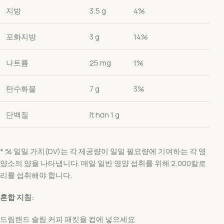
지방
3,5 g
4%
포화지방
3 g
14%
나트륨
25 mg
1%
탄수화물
7 g
3%
단백질
ít hơn 1 g
* % 일일 가치(DV)는 각 제공량이 일일 필요량에 기여하는 각 영
양소의 양을 나타냅니다. 매일 일반 영양 섭취를 위해 2,000칼로
리를 섭취해야 합니다.
혼합 지침:
드림랜드 슬림 커피 패킷을 컵에 넣으세요