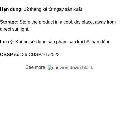
Hạn dùng:
12 tháng kể từ ngày sản xuất
Storage:
Store the product in a cool, dry place, away from
direct sunlight.
Lưu ý:
Không sử dụng sản phẩm sau khi hết hạn dùng.
CBSP số:
36-CBSP/BL/2023
See more
With more than 30 years in the field of manufacturing
oriental medicine and health care products on the market,
Bao Long Pharmaceutical is committed to providing
customers with good quality products that meet customer