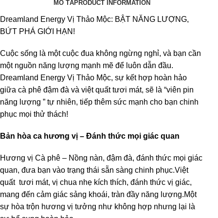
MÔ TẢ
PRODUCT INFORMATION
Dreamland Energy Vị Thảo Mộc: BẬT NĂNG LƯỢNG,
BỨT PHÁ GIỚI HẠN!
Cuộc sống là một cuộc đua không ngừng nghỉ, và bạn cần
một nguồn năng lượng mạnh mẽ để luôn dẫn đầu.
Dreamland Energy Vị Thảo Mộc, sự kết hợp hoàn hảo
giữa cà phê đậm đà và việt quất tươi mát, sẽ là “viên pin
năng lượng ” tự nhiên, tiếp thêm sức mạnh cho bạn chinh
phục mọi thử thách!
Bản hòa ca hương vị – Đánh thức mọi giác quan
Hương vị Cà phê – Nồng nàn, đậm đà, đánh thức mọi giác
quan, đưa bạn vào trạng thái sẵn sàng chinh phục.Việt
quất tươi mát, vị chua nhẹ kích thích, đánh thức vị giác,
mang đến cảm giác sảng khoái, tràn đầy năng lượng.Một
sự hòa trộn hương vị tưởng như không hợp nhưng lại là