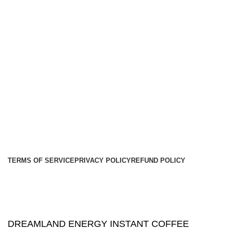
COMPANY
Address: 2 Street 430, Phuoc Vinh An, Cu Chi, Ho Chi
Minh
Factory phone: 028.37922991 - 028.37922993
Email: lienhe@duocbaolong.vn
Business registration certificate number: 0301217274
Customer care hotline: 028.38492222
Business Registration Certificate Number: 0301 279 563
Saigon24
TERMS OF SERVICE
PRIVACY POLICY
REFUND POLICY
DREAMLAND ENERGY INSTANT COFFEE