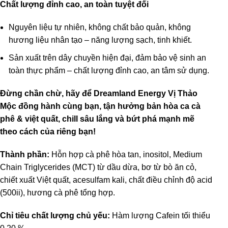
Chất lượng đỉnh cao, an toàn tuyệt đối
Nguyên liệu tự nhiên, không chất bảo quản, không
hương liệu nhân tạo – năng lượng sạch, tinh khiết.
Sản xuất trên dây chuyền hiện đại, đảm bảo vệ sinh an
toàn thực phẩm – chất lượng đỉnh cao, an tâm sử dụng.
Đừng chần chừ, hãy để Dreamland Energy Vị Thảo
Mộc đồng hành cùng bạn, tận hưởng bản hòa ca cà
phê & việt quất, chill sâu lắng và bứt phá mạnh mẽ
theo cách của riêng bạn!
Thành phần:
Hỗn hợp cà phê hòa tan, inositol, Medium
Chain Triglycerides (MCT) từ dầu dừa, bơ từ bò ăn cỏ,
chiết xuất Việt quất, acesulfam kali, chất điều chỉnh độ acid
(500ii), hương cà phê tổng hợp.
Chỉ tiêu chất lượng chủ yếu:
Hàm lượng Cafein tối thiểu