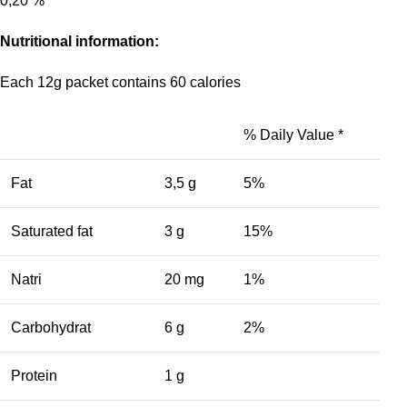
0,20 %
Nutritional information:
Each 12g packet contains 60 calories
% Daily Value *
Fat
3,5 g
5%
Saturated fat
3 g
15%
Natri
20 mg
1%
Carbohydrat
6 g
2%
Protein
1 g